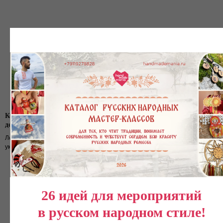
Керамика. Лепка домашнего
Fluid art на пластиковом
декора
мишке
Лепим из глины подвечники и
Тот самый мастер-класс по флюид
украшения для дома
арт из Pinterest
26 идей для мероприятий
в русском народном стиле!