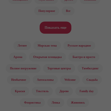
Популярное
Все
Показать еще
Летнее
Морская тема
Русское народное
Арома
Открытая площадка
Быстро и просто
Полное погружение
Торговые центры
Тимбилдинг
Необычное
Автосалоны
Welcome
Свадьба
Краски
Текстиль
Дерево
Family day
Флористика
Лепка
Живопись