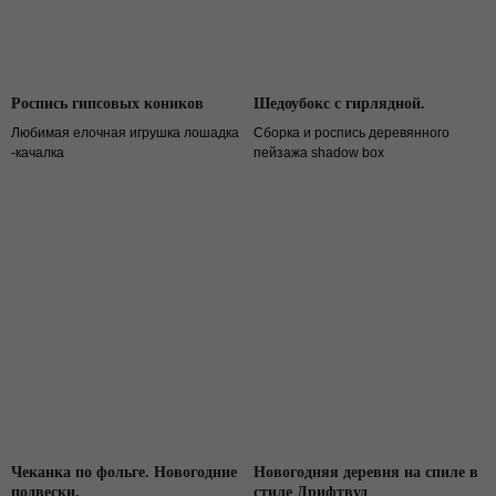
Роспись гипсовых коников
Шедоубокс с гирлядной.
Любимая елочная игрушка лошадка
Сборка и роспись деревянного
-качалка
пейзажа shadow box
Чеканка по фольге. Новогодние
Новогодняя деревня на спиле в
подвески.
стиле Дрифтвуд