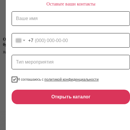
Оставьте ваши контакты
Обвесы на сумку "банты из
Термокружка раскраска
+7
бусин"
Раскрашиваем вставку в
Хит! Обвесы на сумку своими руками
термокружку на свой вкус
Load more
Я соглашаюсь с
политикой конфиденциальности
Открыть каталог