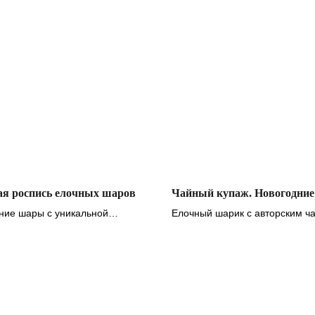
ая роспись елочных шаров
Чайный купаж. Новогодни
ние шары с уникальной
Елочный шарик с авторским ч
ю
внутри