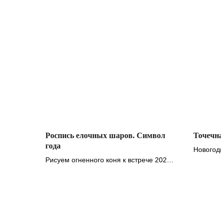
Роспись елочных шаров. Символ
Точечн
года
Новогод
Рисуем огненного коня к встрече 2026
роспись
года