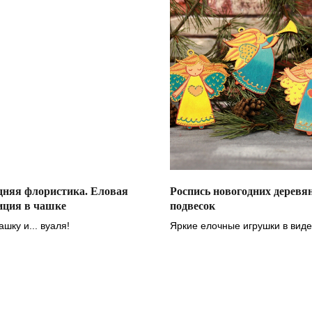
дняя флористика. Еловая
Роспись новогодних дерев
иция в чашке
подвесок
шку и... вуаля!
Яркие елочные игрушки в виде
фигурок