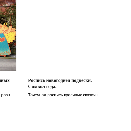
янных
Роспись новогодней подвески.
Символ года.
 разных
Точечная роспись красивых сказочных
змей