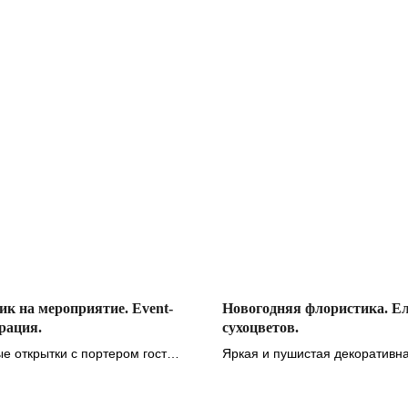
к на мероприятие. Event-
Новогодняя флористика. Ел
рация.
сухоцветов.
е открытки с портером гостя в
Яркая и пушистая декоративн
shion sketch
елочка