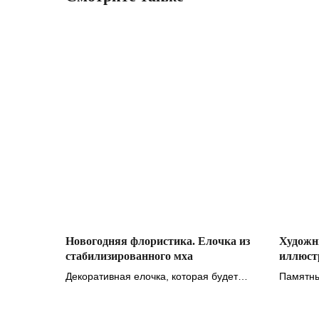
Новогодняя флористика. Елочка из
Художни
стабилизированного мха
иллюст
Декоративная елочка, которая будет
Памятны
зеленой вечно
стиле fa