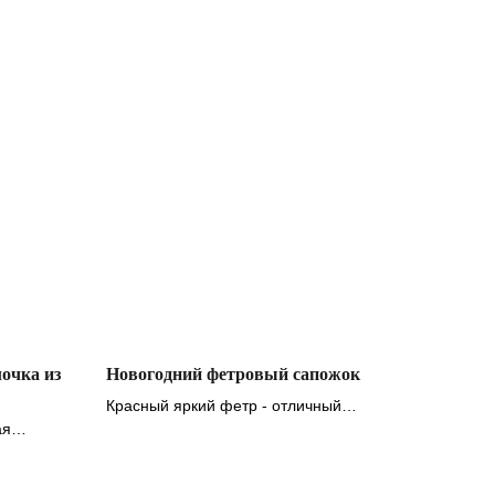
очка из
Новогодний фетровый сапожок
Красный яркий фетр - отличный
ая
материал для новогоднего сапожка