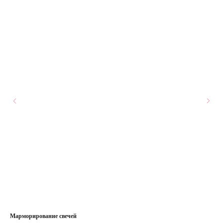
Марморирование свечей
Нов