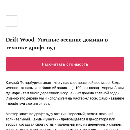
Drift Wood. Уютные осенние домики в
технике дрифт вуд
Рассчитать стоимость
Каждый Петербуржец знает, что у нас свое красивейшее море. Ведь
именно так называли Финский залив еще 100 лет назад - морем. А там
где море - там много деревяшек, иссушенных добела соленой водой.
Именно это дерево мы и используем на мастер-классе. Само название
- дрифт вуд уже интригует.
Мастер-класс по дрифт вуду очень интересный, захватывающий,
волнительный. Каждый участник превращается в декоратора или
творца, создавая свой уютный маленький мир из деревянных спилов,
коряг, сухих веточек, кусочков коры, заготовок-домиков, напиленных