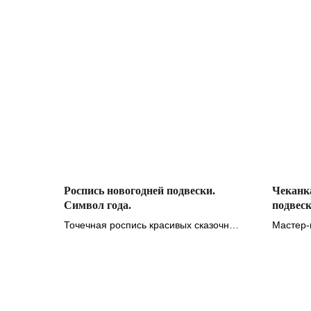
Роспись новогодней подвески.
Чеканка
Символ года.
подвеск
Точечная роспись красивых сказочных
Мастер-
змей
необычн