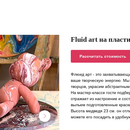
Fluid art на плас
Рассчитать стоимость
Флюид арт - это захватывающ
ваше творческую энергию. Мы
творцов, украсим абстрактным
На мастер-классе гости подбер
отражает из настроение и сос
выльем подготовленные краск
Высота медведя 23 см. он отли
можете его посадить в удобную