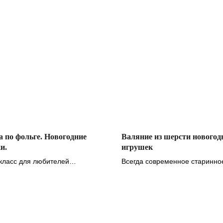
 по фольге. Новогодние
Валяние из шерсти новогод
и.
игрушек
класс для любителей
Всегда современное старинно
ого декора
рукоделие