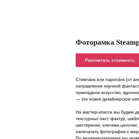
Фоторамка Steam
Рассчитать стоимость
Стимпа́нк или паропа́нк (от а
направление научной фантаст
прикладное искусство, вдохно
— это новое дизайнерское нап
На мастер-классе мы будем 
текстурных паст, фактур, шаб
шестеренки, ключики,цепочки,
напечатать фотографии с меро
По желаниюзаказчика мы може