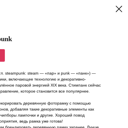
punk
нгл. steampunk: steam — «пар» и punk — «панк») —
ики, включающее технологию и декоративно-
влённое паровой энергией XIX века. Стимпанк сейчас
равление, которое становится все популярнее.
декорировать деревянную фоторамку с помощью
лонов, добавляя такие декоративные элементы как
 чипборы лампочки и другие. Хороший повод
приятия, ведь рамка уже готова!
м брендировать деревянную рамку заранее. Лучше