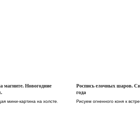
а магните. Новогодние
Роспись елочных шаров. С
.
года
ая мини-картина на холсте.
Рисуем огненного коня к встр
года