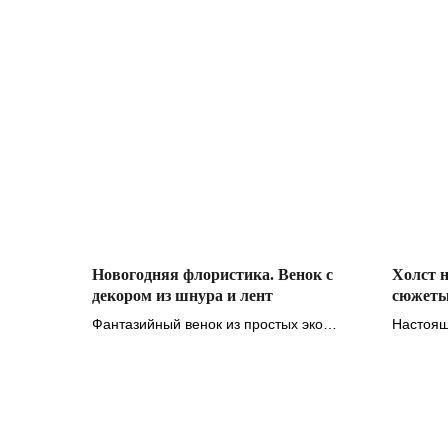
Новогодняя флористика. Венок с
Холст н
декором из шнура и лент
сюжеты
Фантазийный венок из простых эко
Настоящ
материалов