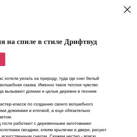
я на спиле в стиле Дрифтвуд
ас хотели уехать на природу, туда где снег белый
волшебная сказка. Именно такое теплое чувство
да вызывают домики и целые деревни в технике
астер-классе по созданию своего волшебного
ыми домиками и елочкой, а еще обязательно
ветом.
 гости работают с деревянными заготовками:
молотками гвоздики, клеям крылечки и двери, рисуют
 искусственным снегом. Скажем честно - вовсю