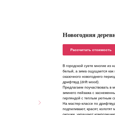
Новогодняя деревн
Рассчитать стоимость
В городской суете многие из н
белый, а зима ощущается как 
сказочного новогоднего перио
дрифтвуд (drift wood).
Предлагаем поучаствовать в м
зимнего пейзажа с заснеженн
гирляндой с теплым уютным с
На мастер-классе по дрифтвуд
подпиливают, красят, колотят 
окошки, украшают композицию