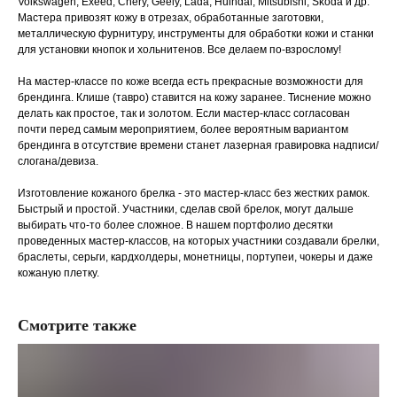
Volkswagen, Exeed, Chery, Geely, Lada, Huindai, Mitsubishi, Skoda и др.
Мастера привозят кожу в отрезах, обработанные заготовки,
металлическую фурнитуру, инструменты для обработки кожи и станки
для установки кнопок и хольнитенов. Все делаем по-взрослому!
На мастер-классе по коже всегда есть прекрасные возможности для
брендинга. Клише (тавро) ставится на кожу заранее. Тиснение можно
делать как простое, так и золотом. Если мастер-класс согласован
почти перед самым мероприятием, более вероятным вариантом
брендинга в отсутствие времени станет лазерная гравировка надписи/
слогана/девиза.
Изготовление кожаного брелка - это мастер-класс без жестких рамок.
Быстрый и простой. Участники, сделав свой брелок, могут дальше
выбирать что-то более сложное. В нашем портфолио десятки
проведенных мастер-классов, на которых участники создавали брелки,
браслеты, серьги, кардхолдеры, монетницы, портупеи, чокеры и даже
кожаную плетку.
Смотрите также