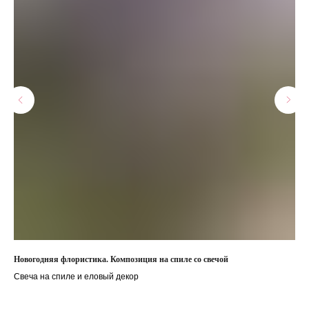
Новогодняя флористика. Композиция на спиле со свечой
Нов
Свеча на спиле и еловый декор
Отк