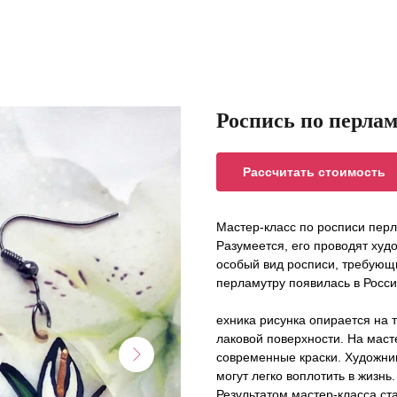
Роспись по перла
Рассчитать стоимость
Мастер-класс по росписи перл
Разумеется, его проводят худ
особый вид росписи, требующи
перламутру появилась в России
ехника рисунка опирается на 
лаковой поверхности. На мас
современные краски. Художник
могут легко воплотить в жизнь.
Результатом мастер-класса ст