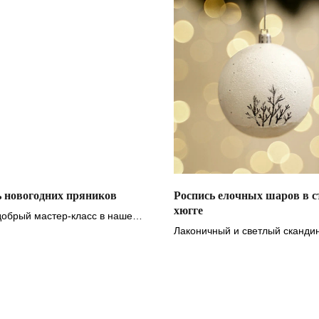
ь новогодних пряников
Роспись елочных шаров в с
хюгге
обрый мастер-класс в нашем
е
Лаконичный и светлый сканди
дизайн