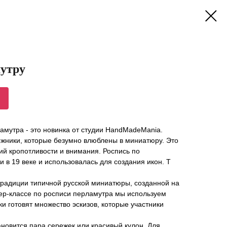
мутру
амутра - это новинка от студии HandMadeMania.
ожники, которые безумно влюблены в миниатюру. Это
й кропотливости и внимания. Роспись по
 в 19 веке и использовалась для создания икон. Т
традиции типичной русской миниатюры, созданной на
тер-классе по росписи перламутра мы используем
и готовят множество эскизов, которые участники
ановится пара сережек или красивый кулон. Для